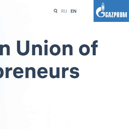
RU
EN
n Union of
epreneurs