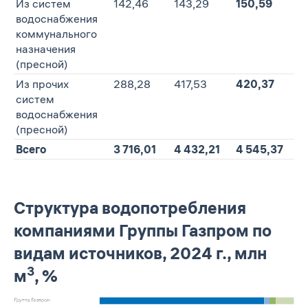
Из систем
142,46
143,29
150,59
+
водоснабжения
коммунального
назначения
(пресной)
Из прочих
288,28
417,53
420,37
+
систем
водоснабжения
(пресной)
Всего
3 716,01
4 432,21
4 545,37
+
Структура водопотребления
компаниями Группы Газпром по
видам источников, 2024 г., млн
3
м
, %