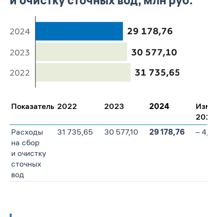
и очистку сточных вод, млн руб.
Показатель
2022
2023
2024
Изме
2024
Расходы
31 735,65
30 577,10
29 178,76
– 4,6
на сбор
и очистку
сточных
вод