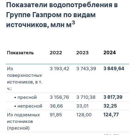
Показатели водопотребления в
Группе Газпром по видам
3
источников, млн м
Показатель
2022
2023
2024
И
2
Из
3 193,42
3 743,39
3 849,64
+
поверхностных
источников, в т.
ч.:
• пресной
3 156,76
3 710,38
3 817,39
+
• непресной
36,66
33,01
32,25
–
Из подземных
91,85
128,00
124,77
–
источников
(пресной)