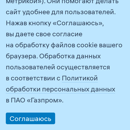
метрикой»). Они помогают делать
введено 16 единиц мощностью
сайт удобнее для пользователей.
3
9,49 тыс. м
/ сут.
Нажав кнопку «Соглашаюсь»,
вы даете свое согласие
Объемы сбросов загрязненных сточных
на обработку файлов cookie вашего
вод приведены в
Приложении
.
браузера. Обработка данных
Рециркуляция и повторное
пользователей осуществляется
использование воды в Группе
в соответствии с
Политикой
Газпром
обработки персональных данных
в ПАО «Газпром».
Показатель
2022
2023
2024
И
2
Объем
11 888,10
12 060,44
13 911,73
+
Соглашаюсь
оборотной
и повторно