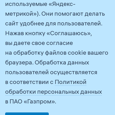
используемые «Яндекс-
© 2026
ПАО «Газпром»
метрикой»). Они помогают делать
Обратная связь
сайт удобнее для пользователей.
Нажав кнопку «Соглашаюсь»,
Все отчеты
2023
вы даете свое согласие
на обработку файлов cookie вашего
Задизайнено в
Студии Артемия
Лебедева
браузера. Обработка данных
Информация о сайте
пользователей осуществляется
Разработано в
Медиа Стандарте
в соответствии с
Политикой
обработки персональных данных
в ПАО «Газпром».