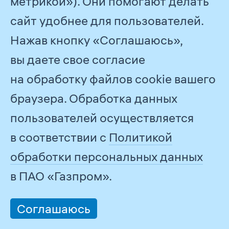
метрикой»). Они помогают делать
обязательств. Администрации
сайт удобнее для пользователей.
регионов, местные администрации
Нажав кнопку «Соглашаюсь»,
и госорганы оказывают содействие
вы даете свое согласие
в успешной реализации проекта.
на обработку файлов cookie вашего
Он реализуется за счет средств
браузера. Обработка данных
ПАО «Газпром» в рамках
пользователей осуществляется
благотворительной деятельности.
в соответствии с
Политикой
обработки персональных данных
Вклад в
в ПАО «Газпром».
популяризацию
спорта
Соглашаюсь