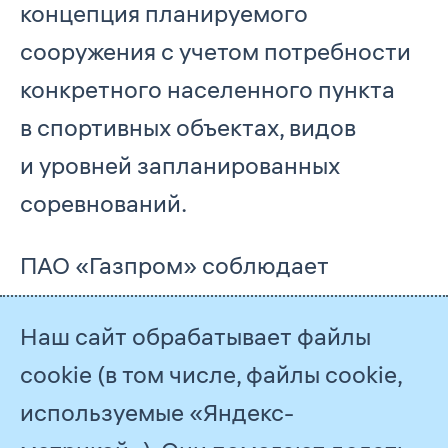
концепция планируемого
сооружения с учетом потребности
конкретного населенного пункта
в спортивных объектах, видов
и уровней запланированных
соревнований.
ПАО «Газпром» соблюдает
интересы всех участников проекта,
Наш сайт обрабатывает файлы
контролирует соблюдение
cookie (в том числе, файлы cookie,
сторонами достигнутых
используемые «Яндекс-
соглашений и принятых