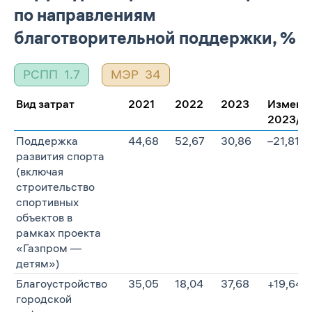
по направлениям
благотворительной поддержки, %
РСПП
1.7
МЭР
34
Вид затрат
2021
2022
2023
Измене
2023/202
Поддержка
44,68
52,67
30,86
–21,81
развития спорта
(включая
строительство
спортивных
объектов в
рамках проекта
«Газпром —
детям»)
Благоустройство
35,05
18,04
37,68
+19,64
городской