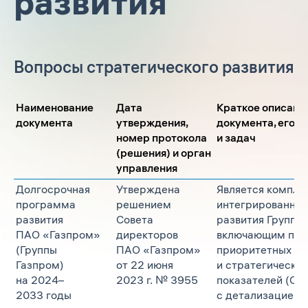
развития
Вопросы стратегического развития
Наименование
Дата
Краткое описани
документа
утверждения,
документа, его ц
номер протокола
и задач
(решения) и орган
управления
Долгосрочная
Утверждена
Является компл
программа
решением
интегрированны
развития
Совета
развития Группы 
ПАО «Газпром»
директоров
включающим пер
(Группы
ПАО «Газпром»
приоритетных пр
Газпром)
от 22 июня
и стратегически
на 2024–
2023 г. № 3955
показателей (СЦ
2033 годы
с детализацией 