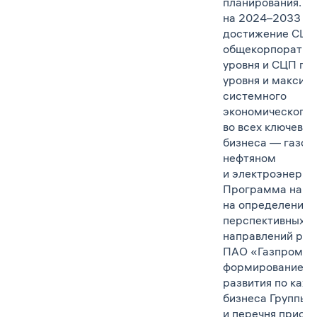
планирования. Ц
на 2024–2033 гг.
достижение СЦП
общекорпоратив
уровня и СЦП пе
уровня и максим
системного
экономического 
во всех ключевых
бизнеса — газов
нефтяном
и электроэнерге
Программа напр
на определение
перспективных
направлений раз
ПАО «Газпром»,
формирование в
развития по каж
бизнеса Группы 
и перечня приор