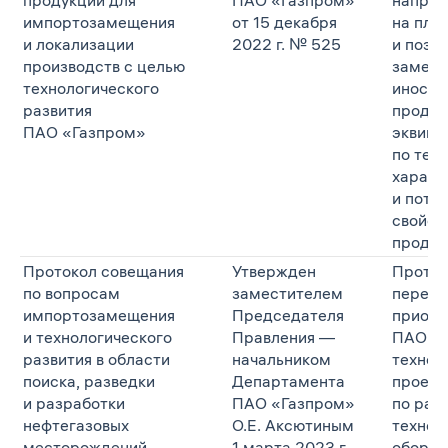
продукции для
ПАО «Газпром»
направ
импортозамещения
от 15 декабря
на пла
и локализации
2022 г. № 525
и поэт
производств с целью
замеще
технологического
иностр
развития
продук
ПАО «Газпром»
эквива
по тех
характ
и потр
свойст
продук
Протокол совещания
Утвержден
Проток
по вопросам
заместителем
перече
импортозамещения
Председателя
приори
и технологического
Правления —
ПАО «
развития в области
начальником
технол
поиска, разведки
Департамента
проект
и разработки
ПАО «Газпром»
по раз
нефтегазовых
О.Е. Аксютиным
технол
месторождений,
1 марта 2023 г.
оборуд