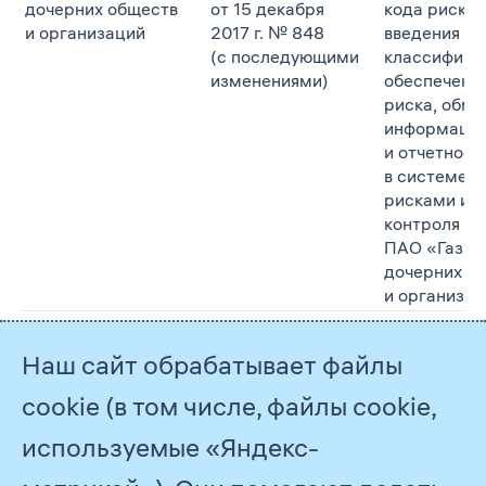
дочерних обществ
от 15 декабря
кода риску.
и организаций
2017 г. № 848
введения
(с последующими
классифика
изменениями)
обеспечение
риска, обме
информаци
и отчетност
в системе у
рисками и в
контроля
ПАО «Газпр
дочерних о
и организац
Положение
Утверждено
Определяют
о системе
приказом
задачи и ос
Наш сайт обрабатывает файлы
управления
ПАО «Газпром»
принципы у
кредитным риском
от 3 ноября
каждым вид
cookie (в том числе, файлы cookie,
ПАО «Газпром»,
2016 г. № 687
Группы Газп
используемые «Яндекс-
его дочерних
(с последующими
распределе
обществ
изменениями)
функций, п