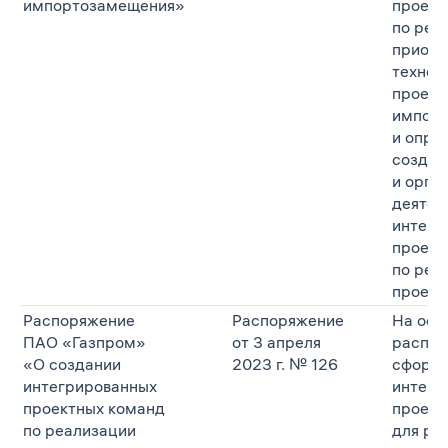
импортозамещения»
проект
по реа
приори
технол
проект
импор
и опре
создан
и орга
деятел
интегр
проект
по реа
проект
Распоряжение
Распоряжение
На осн
ПАО «Газпром»
от 3 апреля
распор
«О создании
2023 г. № 126
сформи
интегрированных
интегр
проектных команд
проект
по реализации
для ре