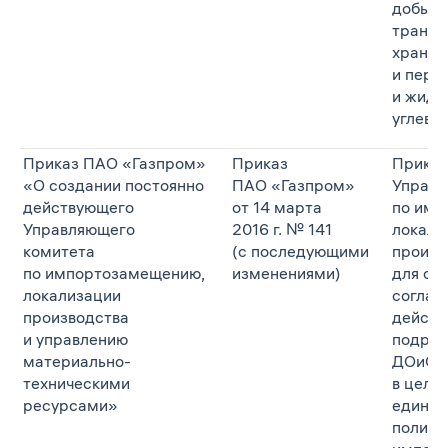
добыче
трансп
хранен
и пере
и жидк
углево
Приказ ПАО «Газпром»
Приказ
Приказ
«О создании постоянно
ПАО «Газпром»
Управл
действующего
от 14 марта
по имп
Управляющего
2016 г. № 141
локали
комитета
(с последующими
произв
по импортозамещению,
изменениями)
для об
локализации
соглас
производства
действ
и управлению
подраз
материально-
ДОиО 
техническими
в целя
ресурсами»
единой
полити