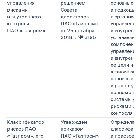
управления
решением
основные п
рисками
Совета
и подходы
и внутреннего
директоров
к организа
контроля
ПАО «Газпром»
управления
ПАО «Газпром»
от 25 декабря
и внутренне
2018 г. № 3195
устанавлив
компоненты
управления
и внутренне
ее цели и за
а также опр
основные з
и распреде
полномочий
системы уп
рисками и в
контроля.
Классификатор
Утвержден
Определяет
рисков ПАО
приказом
классифика
«Газпром», его
ПАО «Газпром»
и присвоени