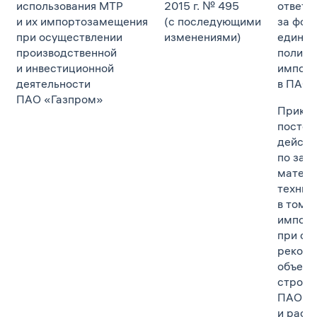
использования МТР
2015 г. № 495
ответс
и их импортозамещения
(с последующими
за фор
при осуществлении
изменениями)
единой
производственной
полити
и инвестиционной
импор
деятельности
в ПАО 
ПАО «Газпром»
Приказ
постоя
действ
по зам
матери
технич
в том ч
импорт
при со
реконс
объект
строит
ПАО «
и расс