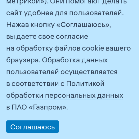
метрикой»). Они помогают делать
и организаций
и ответстве
между учас
сайт удобнее для пользователей.
процесса у
Нажав кнопку «Соглашаюсь»,
риском, ос
подходы к е
вы даете свое согласие
идентифика
и оценке, р
на обработку файлов cookie вашего
и разработк
мероприяти
браузера. Обработка данных
по управлен
пользователей осуществляется
мониторинг
риска, обме
в соответствии с
Политикой
информаци
и представ
обработки персональных данных
отчетности 
в ПАО «Газпром».
Положение
Утверждено
о системе
приказом
управления
ПАО «Газпром»
Соглашаюсь
операционными
от 11 июля 2019 г.
рисками Группы
№ 291