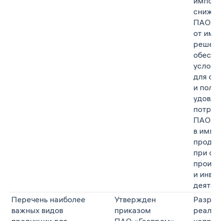
импорт
снижен
ПАО «
от имп
решени
обеспе
услови
для св
и полн
удовле
потреб
ПАО «
в имп
продук
при ос
произв
и инве
деятел
Перечень наиболее
Утвержден
Разраб
важных видов
приказом
реализ