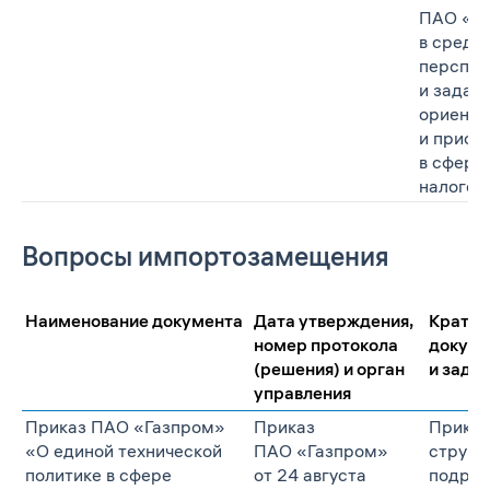
ПАО «Г
в средн
перспек
и задат
ориент
и приор
в сфере
налогоо
Вопросы импортозамещения
Наименование документа
Дата утверждения,
Кратко
номер протокола
докуме
(решения) и орган
и зада
управления
Приказ ПАО «Газпром»
Приказ
Приказ
«О единой технической
ПАО «Газпром»
структ
политике в сфере
от 24 августа
подраз