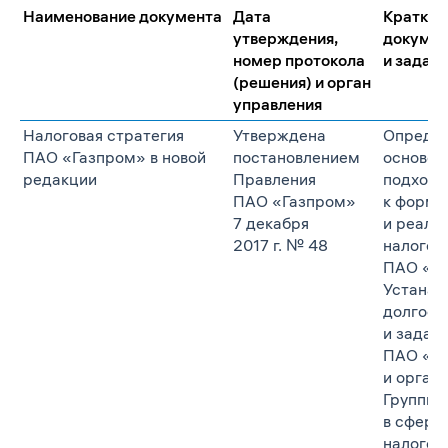
Наименование документа
Дата
Краткое
утверждения,
докумен
номер протокола
и задач
(решения) и орган
управления
Налоговая стратегия
Утверждена
Опреде
ПАО «Газпром» в новой
постановлением
основоп
редакции
Правления
подход
ПАО «Газпром»
к форми
7 декабря
и реали
2017 г. № 48
налогов
ПАО «Га
Устанав
долгоср
и задач
ПАО «Г
и орган
Группы 
в сфере
налогоо