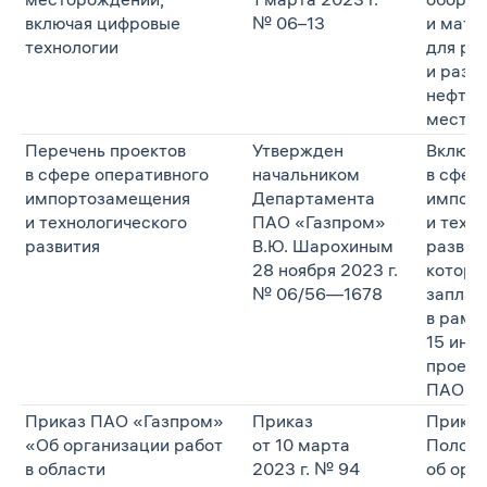
включая цифровые
№ 06–13
и мате
технологии
для ра
и разр
нефтег
местор
Перечень проектов
Утвержден
Включа
в сфере оперативного
начальником
в сфер
импортозамещения
Департамента
импор
и технологического
ПАО «Газпром»
и техн
развития
В.Ю. Шарохиным
развит
28 ноября 2023 г.
которы
№ 06/56—1678
заплан
в рамк
15 инв
проект
ПАО «Г
Приказ ПАО «Газпром»
Приказ
Приказ
«Об организации работ
от 10 марта
Полож
в области
2023 г. № 94
об орг