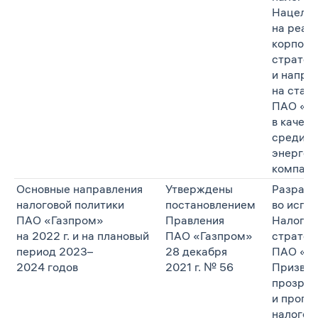
Нацеле
на реал
корпора
стратег
и напра
на стан
ПАО «Г
в качес
среди г
энергет
компани
Основные направления
Утверждены
Разрабо
налоговой политики
постановлением
во испо
ПАО «Газпром»
Правления
Налогов
на 2022 г. и на плановый
ПАО «Газпром»
стратег
период 2023–
28 декабря
ПАО «Га
2024 годов
2021 г. № 56
Призван
прозрач
и прогн
налогов