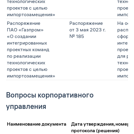
технологических
технол
проектов с целью
проект
импортозамещения»
импорт
Распоряжение
Распоряжение
На осн
ПАО «Газпром»
от 3 мая 2023 г.
распор
«О создании
№ 185
сформи
интегрированных
интегр
проектных команд
проект
по реализации
для ре
технологических
технол
проектов с целью
проект
импортозамещения»
импорт
Вопросы корпоративного
управления
Наименование документа
Дата утверждения, номер
протокола (решения)