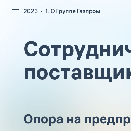
2023
1. О Группе Газпром
447
Сотруднич
поставщи
Опора на предп