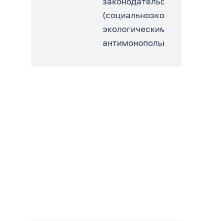
законодательства
(социальноэкономическим,
экологическим,
антимонопольным)