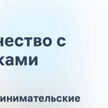
ество с
ками
ринимательские