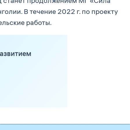
од станет продолжением МГ «Сила
олии. В течение 2022 г. по проекту
ельские работы.
развитием