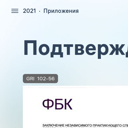
2021
Приложения
328
Подтверж
GRI
102-56