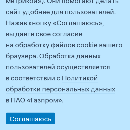
метрикой»). Они помогают делать
сайт удобнее для пользователей.
Газпром внедряет наилучшие
Нажав кнопку «Соглашаюсь»,
доступные технологии, уделяет
вы даете свое согласие
пристальное внимание повышению
на обработку файлов cookie вашего
энергоэффективности, из года
браузера. Обработка данных
в год сокращает углеродный след
пользователей осуществляется
продукции, обеспечивая значимый
в соответствии с
Политикой
вклад в низкоуглеродное развитие
обработки персональных данных
экономики России и стран —
в ПАО «Газпром».
импортеров российского газа.
Соглашаюсь
Для повышения доверия