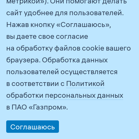
29,9
млрд руб.
метрикой»). Они помогают делать
сайт удобнее для пользователей.
или 6,2%
Нажав кнопку «Соглашаюсь»,
эффективность конкурентных
вы даете свое согласие
закупок и маркетинговых
на обработку файлов cookie вашего
исследований
браузера. Обработка данных
пользователей осуществляется
На
6,2
млрд руб.
в соответствии с
Политикой
или 5,8 %
обработки персональных данных
в ПАО «Газпром».
снизилась стоимость
от первоначально заявленных цен
Соглашаюсь