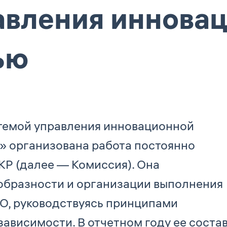
авления иннова
ью
стемой управления инновационной
» организована работа постоянно
Р (далее — Комиссия). Она
образности и организации выполнения
О, руководствуясь принципами
зависимости. В отчетном году ее соста