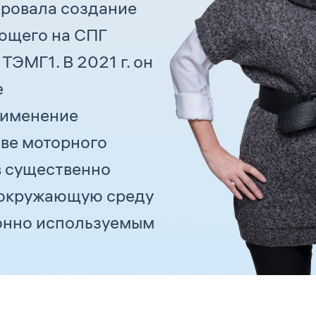
ровала создание
ающего на СПГ
ТЭМГ1. В 2021 г. он
е
рименение
тве моторного
в существенно
 окружающую среду
онно используемым
ехнологий