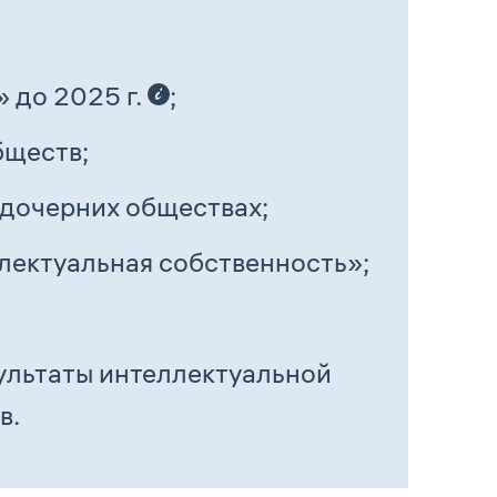
 до 2025 г.
;
бществ;
 дочерних обществах;
лектуальная собственность»;
ультаты интеллектуальной
в.