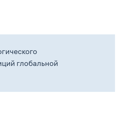
огического
иций глобальной