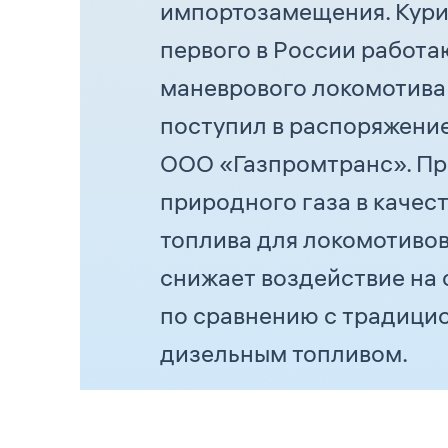
импортозамещения. Кури
первого в России работ
маневрового локомотива 
поступил в распоряжени
ООО «Газпромтранс». П
природного газа в качес
топлива для локомотиво
снижает воздействие на
по сравнению с традици
дизельным топливом.
Внедрение передовых т