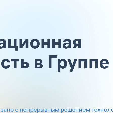
вационная
сть в Группе
язано с непрерывным решением технол