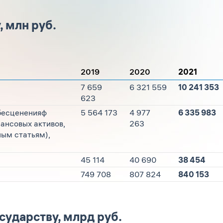
 млн руб.
2019
2020
2021
7 659
6 321 559
10 241 353
623
обесцененияф
5 564 173
4 977
6 335 983
ансовых активов,
263
ым статьям),
45 114
40 690
38 454
749 708
807 824
840 153
сударству, млрд руб.