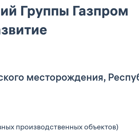
ий Группы Газпром
азвитие
кого месторождения, Респуб
вных производственных объектов)