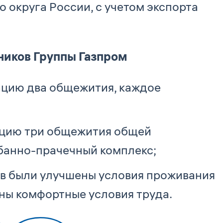
 округа России, с учетом экспорта
ников Группы Газпром
тацию два общежития, каждое
тацию три общежития общей
 банно-прачечный комплекс;
ов были улучшены условия проживания
аны комфортные условия труда.