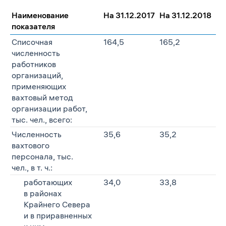
Наименование
На 31.12.2017
На 31.12.2018
На
показателя
Списочная
164,5
165,2
22
численность
работников
организаций,
применяющих
вахтовый метод
организации работ,
тыс. чел., всего:
Численность
35,6
35,2
50
вахтового
персонала, тыс.
чел., в т. ч.:
работающих
34,0
33,8
47
в районах
Крайнего Севера
и в приравненных