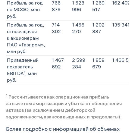
Прибыль за год
766
1 528
1 269
162 407
по МСФО, млн
879
996
517
руб.
Прибыль за год,
714
1 456
1 202
135 341
относящаяся
302
270
887
к акционерам
ПАО «Газпром»,
млн руб.
Приведенный
1 467
2 599
1 859
1 466 541
показатель
692
284
679
1
EBITDA
, млн
руб.
1
Рассчитывается как операционная прибыль
за вычетом амортизации и убытка от обесценения
активов (за исключением дебиторской
задолженности, авансов выданных и предоплаты).
Более подробно с информацией об объемах