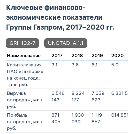
Ключевые финансово-
экономические показатели
Группы Газпром, 2017–2020 гг.
GRI
102-7
UNCTAD
A.1.1
Наименование
2017
2018
2019
2020
Капитализация
3,1
3,6
6,1
5,0
ПАО «Газпром»
на конец года,
трлн руб.
Выручка
6 546
8 224
7 659
6 321 559
от продаж, млн
143
177
623
руб.
Прибыль
871
1 930
1 119
614 851
от продаж, млн
405
030
857
руб.