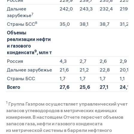
Дальнее
242,0
243,3
232,4
219,0
7
зарубежье
8
Страны БСС
35,0
38,1
38,7
31,2
Объемы
реализации нефти
и газового
9
конденсата
, млн т
Россия
4,3
2,7
2,6
2,9
Дальнее зарубежье
21,6
21,2
22,8
20,1
Страны БСС
1,7
1,7
1,7
1,1
Всего
27,6
25,6
27,1
24,1
1
Группа Газпром осуществляет управленческий учет
запасов углеводородов в метрических единицах
измерения. В настоящем Отчете пересчет объемов
запасов газа, нефти и газового конденсата
из метрической системы в баррели нефтяного