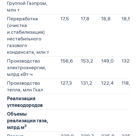
Группой Газпром,
млн т
Переработка
17,5
17,8
18,8
18,5
(очистка
и стабилизация)
нестабильного
газового
конденсата, млн т
Производство
156,6
153,2
149,0
132,1
электроэнергии,
млрд кВт⋅ч
Производство
127,3
131,2
122,4
118,5
тепла, млн Гкал
Реализация
углеводородов
Объемы
реализации газа,
3
млрд м
Россия
229,9
239,7
235,8
225,1