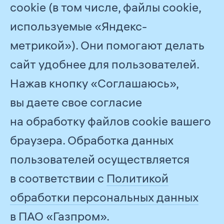
cookie (в том числе, файлы cookie,
используемые «Яндекс-
метрикой»). Они помогают делать
сайт удобнее для пользователей.
Нажав кнопку «Соглашаюсь»,
© 2026
ПАО «Газпром»
Обратная связь
вы даете свое согласие
на обработку файлов cookie вашего
Все отчеты
2020
браузера. Обработка данных
пользователей осуществляется
Задизайнено в
Студии Артемия
в соответствии с
Политикой
Лебедева
обработки персональных данных
Информация о сайте
в ПАО «Газпром».
Разработано в
Медиа Стандарте