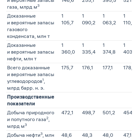
3
газа, млрд м
Доказанные
1
1
1
1
и вероятные запасы
105,7
090,2
063,2
110,2
газового
конденсата, млн т
Доказанные
1
1
1
1
и вероятные запасы
360,0
335,4
374,8
403,2
нефти, млн т
Всего доказанные
175,7
176,1
177,1
178,5
и вероятные запасы
1
углеводородов
,
млрд барр. н. э.
Производственные
показатели
Добыча природного
472,1
498,7
501,2
454,5
2
и попутного газа
,
3
млрд м
3
Добыча нефти
, млн
48,6
48,3
48,0
47,1