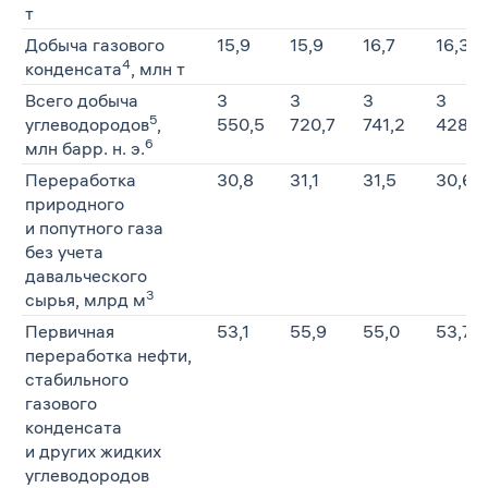
т
Добыча газового
15,9
15,9
16,7
16,3
4
конденсата
, млн т
Всего добыча
3
3
3
3
5
углеводородов
,
550,5
720,7
741,2
428,0
6
млн барр. н. э.
Переработка
30,8
31,1
31,5
30,6
природного
и попутного газа
без учета
давальческого
3
сырья, млрд м
Первичная
53,1
55,9
55,0
53,7
переработка нефти,
стабильного
газового
конденсата
и других жидких
углеводородов