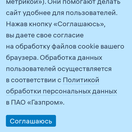
метрикой»). Они помогают делать
сайт удобнее для пользователей.
Нажав кнопку «Соглашаюсь»,
© 2026
ПАО «Газпром»
Обратная связь
вы даете свое согласие
на обработку файлов cookie вашего
Все отчеты
2020
браузера. Обработка данных
пользователей осуществляется
Задизайнено в
Студии Артемия
в соответствии с
Политикой
Лебедева
обработки персональных данных
Информация о сайте
в ПАО «Газпром».
Разработано в
Медиа Стандарте
Соглашаюсь