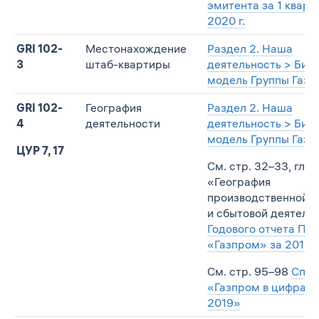
эмитента за 1 кварт
2020 г.
GRI 102-
Местонахождение
Раздел 2. Наша
3
штаб-квартиры
деятельность > Биз
модель Группы Газп
GRI 102-
География
Раздел 2. Наша
4
деятельности
деятельность > Биз
модель Группы Газп
ЦУР 7, 17
См. стр. 32–33, глав
«География
производственной
и сбытовой деятель
Годового отчета ПА
«Газпром» за 2019 г
См. стр. 95–98
Спра
«Газпром в цифрах 
2019»