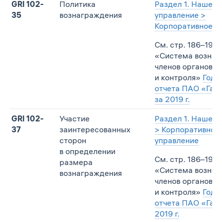
GRI 102-
Политика
Раздел 1. Наше
35
вознаграждения
управление >
Корпоративное у
См. стр. 186–191,
«Система вознаг
членов органов у
и контроля»
Годо
отчета ПАО «Газ
за 2019 г.
GRI 102-
Участие
Раздел 1. Наше у
37
заинтересованных
> Корпоративное
сторон
управление
в определении
См. стр. 186–191,
размера
«Система вознаг
вознаграждения
членов органов у
и контроля»
Годо
отчета ПАО «Газ
2019 г.