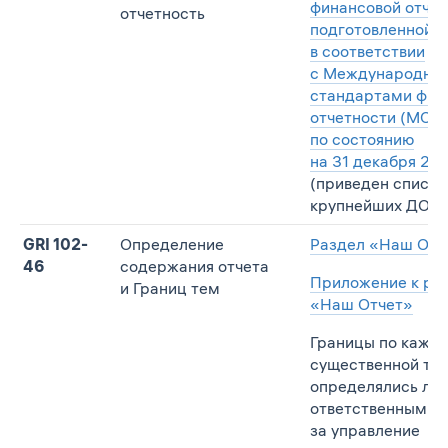
финансовой отчет
отчетность
подготовленной
в соответствии
с Международны
стандартами фин
отчетности (МСФ
по состоянию
на 31 декабря 2019
(приведен список
крупнейших ДО)
GRI 102-
Определение
Раздел «Наш Отч
46
содержания отчета
Приложение к ра
и Границ тем
«Наш Отчет»
Границы по кажд
существенной те
определялись ли
ответственными
за управление