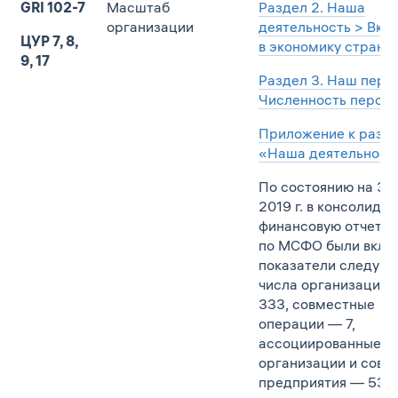
GRI 102-7
Масштаб
Раздел 2. Наша
организации
деятельность > Вкл
ЦУР 7, 8,
в экономику страны
9, 17
Раздел 3. Наш перс
Численность персо
Приложение к разде
«Наша деятельност
По состоянию на 31
2019 г. в консолиди
финансовую отчетно
по МСФО были вклю
показатели следую
числа организаций:
333, совместные
операции — 7,
ассоциированные
организации и совм
предприятия — 53.