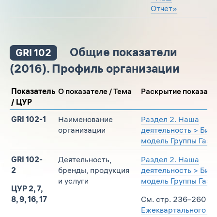
Отчет»
Общие показатели
GRI 102
(2016). Профиль организации
Показатель
О показателе / Тема
Раскрытие показате
/ ЦУР
GRI 102-1
Наименование
Раздел 2. Наша
организации
деятельность > Биз
модель Группы Газп
GRI 102-
Деятельность,
Раздел 2. Наша
2
бренды, продукция
деятельность > Биз
и услуги
модель Группы Газп
ЦУР 2, 7,
8, 9, 16, 17
См. стр. 236–260
Ежеквартального от