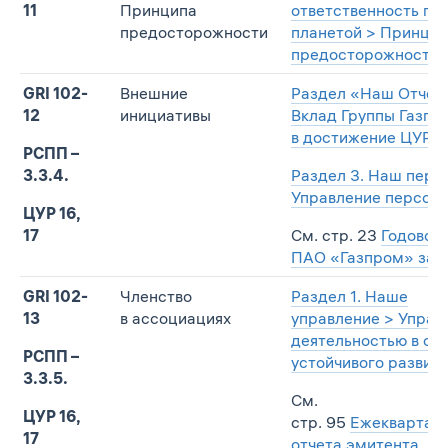
11
Принципа
ответственность пе
предосторожности
планетой > Принцип
предосторожности
GRI 102-
Внешние
Раздел «Наш Отчет
12
инициативы
Вклад Группы Газпр
в достижение ЦУР 
РСПП –
3.3.4.
Раздел 3. Наш перс
Управление персон
ЦУР 16,
17
См. стр. 23
Годового
ПАО «Газпром» за 20
GRI 102-
Членство
Раздел 1. Наше
13
в ассоциациях
управление > Управ
деятельностью в об
РСПП –
устойчивого развит
3.3.5.
См.
ЦУР 16,
стр. 95
Ежеквартал
17
отчета эмитента