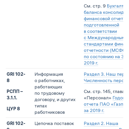
См. стр. 9
Бухгалте
баланса консолиди
финансовой отчетно
подготовленной
в соответствии
с Международными
стандартами финан
отчетности (МСФО),
по состоянию на 31 
2019 г.
GRI 102-
Информация
Раздел 3. Наш перс
8
о работниках,
Численность персо
работающих
РСПП –
См. стр. 145, глава
по трудовому
3.1.1.
«Персонал»
Годово
договору, и других
отчета ПАО «Газпр
типах
ЦУР 8
за 2019 г.
работниковов
GRI 102-
Цепочка поставок
Раздел 2. Наша