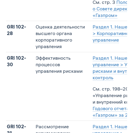
См. стр. 3
Полож
о Совете директ
«Газпром»
GRI 102-
Оценка деятельности
Раздел 1. Наше у
28
высшего органа
> Корпоративное
корпоративного
управление
управления
GRI 102-
Эффективность
Раздел 1. Наше
30
процессов
управление > Уп
управления рисками
рисками и внутр
контроль
См. стр. 198–200,
«Управление рис
и внутренний кон
Годового отчета
«Газпром» за 2019
GRI 102-
Рассмотрение
Раздел 1. Наше
31
экономических,
управление >