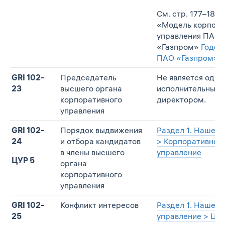
См. стр. 177–182,
«Модель корпора
управления ПАО
«Газпром»
Годов
ПАО «Газпром» за
GRI 102-
Председатель
Не является одн
23
высшего органа
исполнительным
корпоративного
директором.
управления
GRI 102-
Порядок выдвижения
Раздел 1. Наше у
24
и отбора кандидатов
> Корпоративное
в члены высшего
управление
ЦУР 5
органа
корпоративного
управления
GRI 102-
Конфликт интересов
Раздел 1. Наше
25
управление > Цен