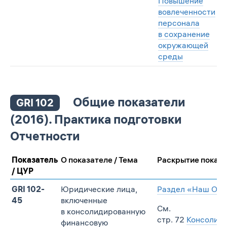
Повышение
вовлеченности
персонала
в сохранение
окружающей
среды
Общие показатели
GRI 102
(2016). Практика подготовки
Отчетности
Показатель
О показателе / Тема
Раскрытие показа
/ ЦУР
GRI 102-
Юридические лица,
Раздел «Наш Отч
45
включенные
См.
в консолидированную
стр. 72
Консолид
финансовую