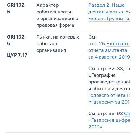
GRI 102-
Характер
Раздел 2. Наша
5
собственности
деятельность > Биз
и организационно-
модель Группы Газп
правовая форма
GRI 102-
Рынки, на которых
См.
6
работает
стр. 25
Ежеквартал
организация
отчета эмитента
ЦУР 7, 17
за 4 квартал 2019 г.
См. стр. 32–33, глав
«География
производственной
и сбытовой деятель
Годового отчета ПА
«Газпром» за 2019 г
См. стр. 95–98
Спра
«Газпром в цифрах 
2019»