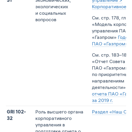
экологических
Корпоративное у
и социальных
См. стр. 178, глав
вопросов
«Модель корпора
управления ПАО
«Газпром»
Годов
ПАО «Газпром» за
См. стр. 183–185,
«Отчет Совета д
ПАО «Газпром» о
по приоритетным
направлениям
деятельности»
Го
отчета ПАО «Газ
за 2019 г.
GRI 102-
Роль высшего органа
Раздел «Наш Отч
32
корпоративного
управления в
подготовке отчета о