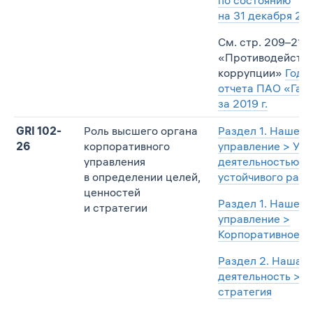
на 31 декабря 201
См. стр. 209–214
«Противодейств
коррупции»
Годо
отчета ПАО «Газ
за 2019 г.
GRI 102-
Роль высшего органа
Раздел 1. Наше
26
корпоративного
управление > Уп
управления
деятельностью в 
в определении целей,
устойчивого разв
ценностей
Раздел 1. Наше
и стратегии
управление >
Корпоративное у
Раздел 2. Наша
деятельность > М
стратегия