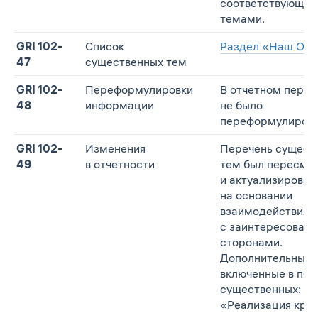
соответствующи
темами.
GRI 102-
Список
Раздел «Наш Отч
47
существенных тем
GRI 102-
Переформулировки
В отчетном перио
48
информации
не было
переформулирово
GRI 102-
Изменения
Перечень сущест
49
в отчетности
тем был пересмо
и актуализирован
на основании
взаимодействия
с заинтересован
сторонами.
Дополнительные 
включенные в пер
существенных:
«Реализация кру