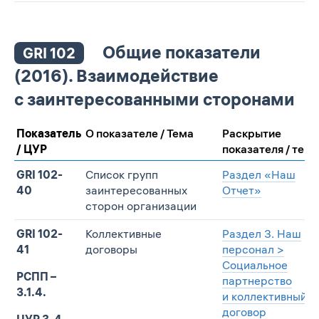
Общие показатели
GRI 102
(2016). Взаимодействие
с заинтересованными сторонами
Показатель
О показателе / Тема
Раскрытие
/ ЦУР
показателя / тем
GRI 102-
Список групп
Раздел «Наш
40
заинтересованных
Отчет»
сторон организации
GRI 102-
Коллективные
Раздел 3. Наш
41
договоры
персонал >
Социальное
РСПП –
партнерство
3.1.4.
и коллективный
договор
ЦУР 3, 4,