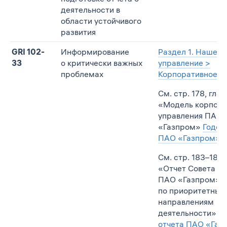
деятельности в
области устойчивого
развития
GRI 102-
Информирование
Раздел 1. Наше
33
о критически важных
управление >
проблемах
Корпоративное у
См. стр. 178, глав
«Модель корпора
управления ПАО
«Газпром»
Годов
ПАО «Газпром» за
См. стр. 183–185,
«Отчет Совета д
ПАО «Газпром» о
по приоритетным
направлениям
деятельности»
Го
отчета ПАО «Газ