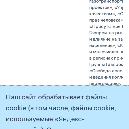
газотранспортны
проектов», «Упра
качеством», «Со
прав человека»,
«Присутствие Гр
Газпром на рынке
и влияние на заня
населения», «Ко
и малочисленные
в регионах прису
Группы Газпром»,
«Свобода ассоци
и ведения коллек
переговоров».
Раздел «Наш Отче
Наш сайт обрабатывает файлы
Порядок определ
cookie (в том числе, файлы cookie,
существенных те
используемые «Яндекс-
Существенного и
границ по сравн