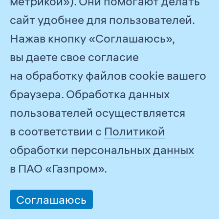
метрикой»). Они помогают делать
с прошлым годом 
сайт удобнее для пользователей.
GRI 102-
Отчетный период
Раздел «Наш Отч
50
Нажав кнопку «Соглашаюсь»,
GRI 102-
Дата публикации
Раздел «Наш Отч
вы даете свое согласие
51
предыдущего отчета
на обработку файлов cookie вашего
о деятельности
в области
браузера. Обработка данных
устойчивого развития
пользователей осуществляется
GRI 102-
Цикл отчетности
Раздел «Наш Отч
52
в соответствии с
Политикой
GRI 102-
Контактная
Приложение «Кон
обработки персональных данных
53
информация для
и обратная связь
связи по вопросам
в ПАО «Газпром».
отчета
GRI 102-
Заявление
Отчет подготовле
Соглашаюсь
54
о подготовке отчета
в соответствии
в соответствии
со стандартами G