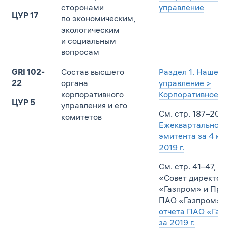
сторонами
управление
ЦУР 17
по экономическим,
экологическим
и социальным
вопросам
GRI 102-
Состав высшего
Раздел 1. Наше
22
органа
управление >
корпоративного
Корпоративное у
ЦУР 5
управления и его
См. стр. 187–208
комитетов
Ежеквартального
эмитента за 4 кв
2019 г.
См. стр. 41–47, гл
«Совет директор
«Газпром» и Пра
ПАО «Газпром»
Г
отчета ПАО «Газ
за 2019 г.