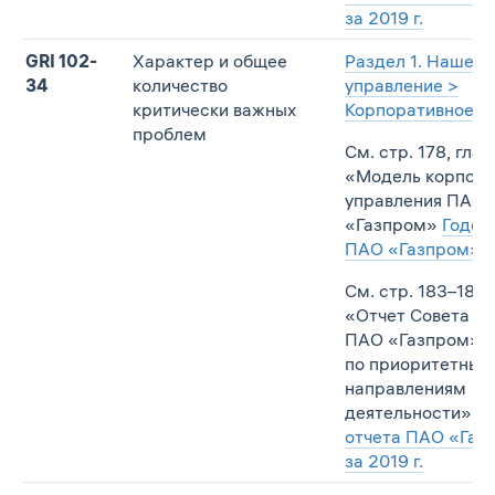
за 2019 г.
GRI 102-
Характер и общее
Раздел 1. Наше
34
количество
управление >
критически важных
Корпоративное у
проблем
См. стр. 178, глав
«Модель корпора
управления ПАО
«Газпром»
Годов
ПАО «Газпром» за
См. стр. 183–185,
«Отчет Совета д
ПАО «Газпром» о
по приоритетным
направлениям
деятельности»
Го
отчета ПАО «Газ
за 2019 г.