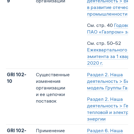
9
организации
деятельность > Вкл
в развитие отечест
промышленности
См. стр. 40
Годового
ПАО «Газпром» за 20
См. стр. 50–52
Ежеквартального от
эмитента за 1 кварт
2020 г.
GRI 102-
Существенные
Раздел 2. Наша
10
изменения
деятельность > Биз
организации
модель Группы Газп
и ее цепочки
Раздел 2. Наша
поставок
деятельность > Ген
тепловой и электри
энергии
GRI 102-
Применение
Раздел 6. Наша