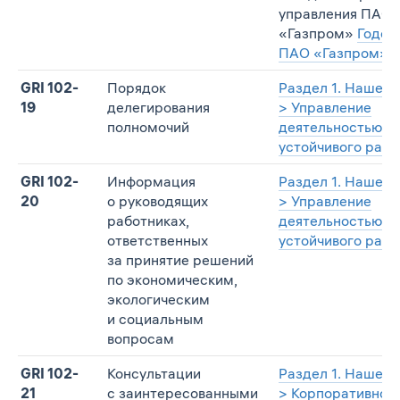
управления ПАО
«Газпром»
Годов
ПАО «Газпром» за
GRI 102-
Порядок
Раздел 1. Наше у
19
делегирования
> Управление
полномочий
деятельностью в 
устойчивого разв
GRI 102-
Информация
Раздел 1. Наше у
20
о руководящих
> Управление
работниках,
деятельностью в 
ответственных
устойчивого разв
за принятие решений
по экономическим,
экологическим
и социальным
вопросам
GRI 102-
Консультации
Раздел 1. Наше у
21
с заинтересованными
> Корпоративное