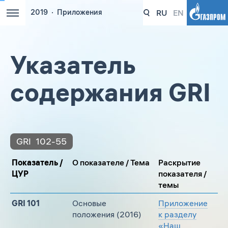
RU
EN
2019
Приложения
Указатель
содержания GRI
GRI
102-55
Показатель /
О показателе / Тема
Раскрытие
ЦУР
показателя /
темы
GRI 101
Основые
Приложение
положения (2016)
к разделу
«Наш