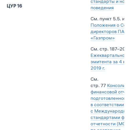
стандарты и нор
ЦУР 16
поведения
См. пункт 5.5. и пу
Положения о Сов
директоров ПАО
«Газпром»
См. стр. 187–208
Ежеквартального
эмитента за 4 кв
2019 г.
См.
стр. 77
Консолид
финансовой отчет
подготовленной
в соответствии
с Международны
стандартами фин
отчетности (МСФ
по состоянию