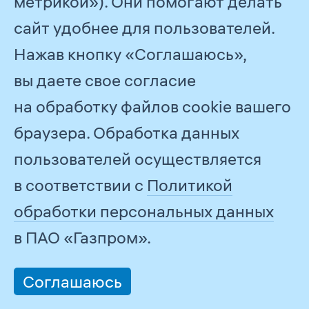
метрикой»). Они помогают делать
сайт удобнее для пользователей.
3,94
млн т у. т.
Нажав кнопку «Соглашаюсь»,
экономия ТЭР в ПАО «Газпром»
вы даете свое согласие
в 2019 г.
на обработку файлов cookie вашего
браузера. Обработка данных
7 391
млн руб.
пользователей осуществляется
в соответствии с
Политикой
стоимость сэкономленных ТЭР
обработки персональных данных
в Газпром энергохолдинге
в ПАО «Газпром».
Надежное и эффективное
Соглашаюсь
обеспечение потребителей
природным газом и другими