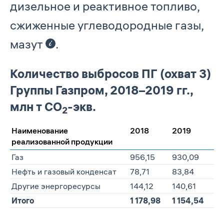
дизельное и реактивное топливо,
сжиженные углеводородные газы,
мазут
.
Количество выбросов ПГ (охват 3)
Группы Газпром, 2018–2019 гг.,
млн т СО
-экв.
2
Наименование
2018
2019
реализованной продукции
Газ
956,15
930,09
Нефть и газовый конденсат
78,71
83,84
Другие энергоресурсы
144,12
140,61
Итого
1 178,98
1 154,54