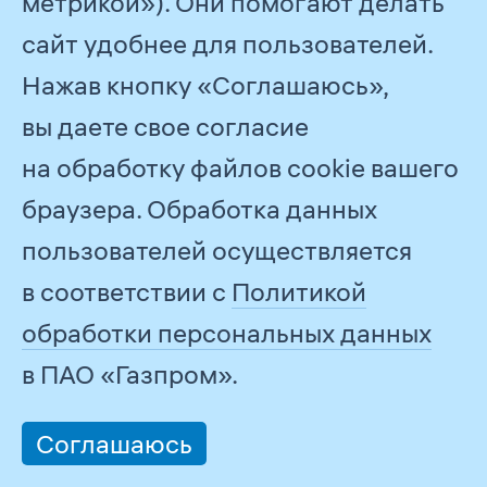
метрикой»). Они помогают делать
В 2018 г. в ПАО «Газпром»
сайт удобнее для пользователей.
утвержден
План противодействия
Нажав кнопку «Соглашаюсь»,
коррупции на 2018–2020 гг
.
вы даете свое согласие
Электронная версия
Плана
на обработку файлов cookie вашего
размещена на информационном
браузера. Обработка данных
портале Службы корпоративной
пользователей осуществляется
защиты ПАО «Газпром»
в соответствии с
Политикой
в свободном доступе для
обработки персональных данных
руководителей структурных
в ПАО «Газпром».
подразделений, дочерних обществ
и организаций ПАО «Газпром» для
Соглашаюсь
исполнения и разработки