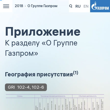
RU
EN
2018
О Группе Газпром
Приложение
К разделу «О Группе
Газпром»
(1)
География присутствия
GRI
102-4
,
102-6