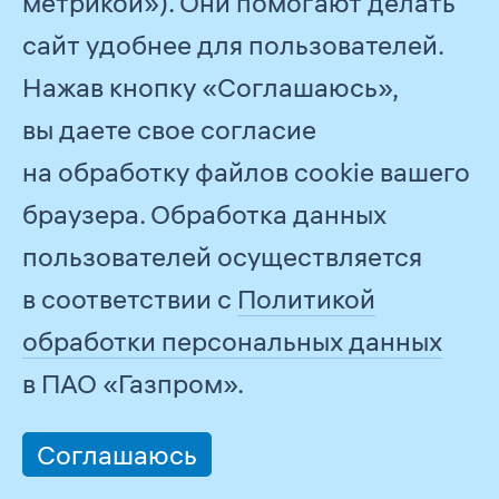
построены спортивно-концертный
метрикой»). Они помогают делать
комплекс, бассейн, дворец спорта,
сайт удобнее для пользователей.
стадион. Затраты компании
Нажав кнопку «Соглашаюсь»,
на поддержку детско-юношеского
вы даете свое согласие
спорта и пропаганду здорового
на обработку файлов cookie вашего
образа жизни ежегодно составляют
браузера. Обработка данных
более 200 млн рублей.
пользователей осуществляется
в соответствии с
Политикой
Отдельное и чрезвычайно важное
обработки персональных данных
для города направление
в ПАО «Газпром».
социальной работы Газпром
нефтехим Салавата — проведение
Соглашаюсь
экологических мероприятий: