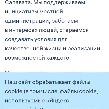
Салавата. Мы поддерживаем
инициативы местной
администрации, работаем
в интересах людей, стараемся
создавать условия для
качественной жизни и реализации
возможностей каждого.
При участии Газпром нефтехим
Салавата развивается
Наш сайт обрабатывает файлы
общедоступная городская
cookie (в том числе, файлы cookie,
спортивная инфраструктура: были
используемые «Яндекс-