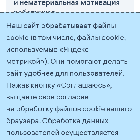
и нематериаль­ная мотивация
работников
Наш сайт обрабатывает файлы
cookie (в том числе, файлы cookie,
используемые «Яндекс-
метрикой»). Они помогают делать
сайт удобнее для пользователей.
Нажав кнопку «Соглашаюсь»,
© 2026
ПАО «Газпром»
Обратная связь
вы даете свое согласие
на обработку файлов cookie вашего
Все отчеты
2018
браузера. Обработка данных
пользователей осуществляется
Задизайнено в
Студии Артемия