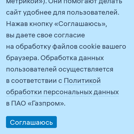
метрикой»). Они помогают делать
в области развития
сайт удобнее для пользователей.
нефтепереработки остается
Нажав кнопку «Соглашаюсь»,
реализация программ
вы даете свое согласие
модернизации перерабатывающих
на обработку файлов cookie вашего
мощностей. В результате
браузера. Обработка данных
модернизации
пользователей осуществляется
нефтеперерабатывающих активов
в соответствии с
Политикой
глубина переработки нефти
обработки персональных данных
вырастет до 95 %, а выход светлых
в ПАО «Газпром».
нефтепродуктов — до 80 %.
Соглашаюсь