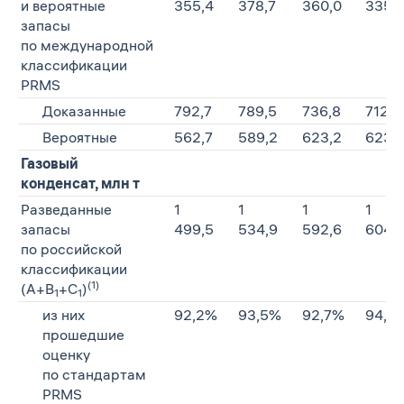
и вероятные
355,4
378,7
360,0
335,
запасы
по международной
классификации
PRMS
Доказанные
792,7
789,5
736,8
712,3
Вероятные
562,7
589,2
623,2
623,1
Газовый
конденсат, млн т
Разведанные
1
1
1
1
запасы
499,5
534,9
592,6
604,
по российской
классификации
(1)
(А+В
+С
)
1
1
из них
92,2%
93,5%
92,7%
94,1 
прошедшие
оценку
по стандартам
PRMS