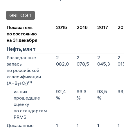
GRI
OG 1
Показатель
2015
2016
2017
2018
по состоянию
на 31 декабря
Нефть, млн т
Разведанные
2
2
2
2
запасы
082,0
078,5
045,3
015,7
по российской
классификации
(1)
(А+В
+С
)
1
1
из них
92,4
93,3
93,5
93,9
прошедшие
%
%
%
оценку
по стандартам
PRMS
Доказанные
1
1
1
1