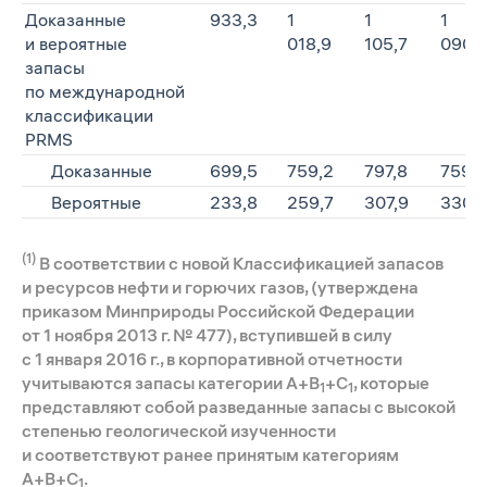
Доказанные
933,3
1
1
1
и вероятные
018,9
105,7
090,
запасы
по международной
классификации
PRMS
Доказанные
699,5
759,2
797,8
759,7
Вероятные
233,8
259,7
307,9
330,
(1)
В соответствии с новой Классификацией запасов
и ресурсов нефти и горючих газов, (утверждена
приказом Минприроды Российской Федерации
от 1 ноября 2013 г. № 477), вступившей в силу
с 1 января 2016 г., в корпоративной отчетности
учитываются запасы категории А+В
+С
, которые
1
1
представляют собой разведанные запасы с высокой
степенью геологической изученности
и соответствуют ранее принятым категориям
А+В+С
.
1