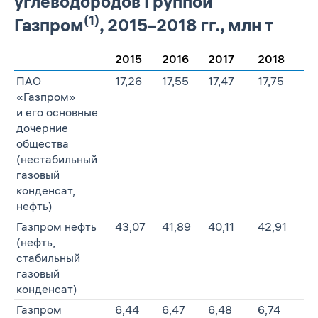
углеводородов Группой
(1)
Газпром
, 2015–2018 гг., млн т
2015
2016
2017
2018
ПАО
17,26
17,55
17,47
17,75
«Газпром»
и его основные
дочерние
общества
(нестабильный
газовый
конденсат,
нефть)
Газпром нефть
43,07
41,89
40,11
42,91
(нефть,
стабильный
газовый
конденсат)
Газпром
6,44
6,47
6,48
6,74