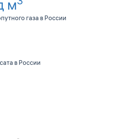
3
д м
путного газа в России
сата в России