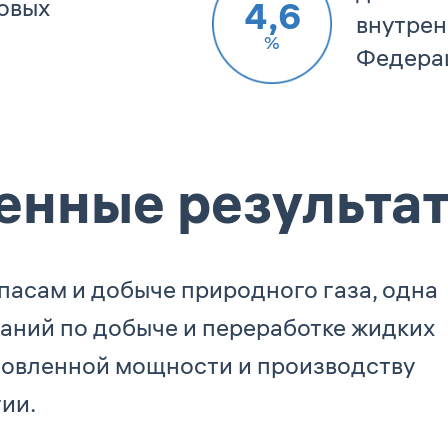
овых
4,6
внутрен
%
Федерац
енные результа
пасам и добыче природного газа, одна
аний по добыче и переработке жидких
ановленной мощности и производству
ии.