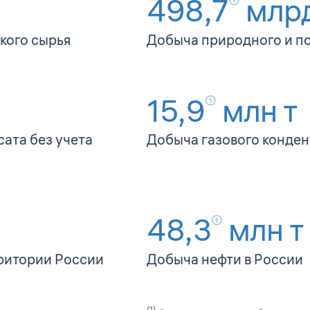
498,7
млр
кого сырья
Добыча природного и по
15,9
млн т
①
сата без учета
Добыча газового конден
48,3
млн т
①
ритории России
Добыча нефти в России
(1)